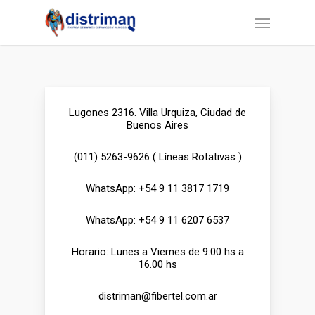
Skip
Menu
to
main
content
Lugones 2316. Villa Urquiza, Ciudad de
Buenos Aires
(011) 5263-9626 ( Líneas Rotativas )
WhatsApp: +54 9 11 3817 1719
WhatsApp: +54 9 11 6207 6537
Horario: Lunes a Viernes de 9:00 hs a
16.00 hs
distriman@fibertel.com.ar